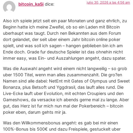
julio 30, 2026 a las 4:56 am
bitcoin_kaSi
dice:
Also ich spiele jetzt seit ein paar Monaten und ganz ehrlich, zu
Beginn hatte ich meine Zweifel, ob so ein Laden mit Bitcoin
uberhaupt was taugt. Durch nen Bekannten aus dem Forum
dort gelandet, der seit uber einem Jahr bitcoin online poker
spielt, und was soll ich sagen – hangen geblieben bin ich am
Ende doch. Grade fur deutsche Spieler ist das ohnehin nicht
immer easy, was Ein- und Auszahlungen angeht, dazu spater.
Was die Auswahl angeht wird einem nicht langweilig – so grob
uber 1500 Titel, wenn man alles zusammenzahlt. Die gro?en
Namen sind alle dabei: NetEnt mit Gates of Olympus und Sweet
Bonanza, plus Betsoft und Yggdrasil, das lauft alles rund. Die
Live-Ecke lauft uber Evolution, mit echten Croupiers und den
Gameshows, da versacke ich abends gerne mal zu lange. Aber
gut, das Herz ist fur mich nun mal der Pokerbereich – bitcoin
poker eben, darum gehts mir ja.
Was den Willkommensbonus angeht: es gab bei mir einen
100%-Bonus bis 500€ und dazu Freispiele, gestuckelt uber