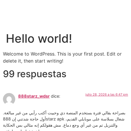
Hello world!
Welcome to WordPress. This is your first post. Edit or
delete it, then start writing!
99 respuestas
julio 28, 2026 a las 6:47 pm
888starz_wdsr
dice:
بصراحة بقالي فترة بستخدم المنصة دي وحبيت أكتب رأيي من غير مبالغة.
أول حاجة شدتني إن 888starz apk شغال بسلاسة على موبايلي القديم،
والتنزيل تم من غير أي وجع دماغ. مش هقولكم إنه مثالي بس الحكاية