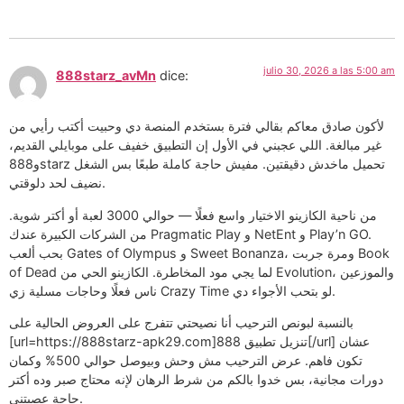
julio 30, 2026 a las 5:00 am
888starz_avMn
dice:
لأكون صادق معاكم بقالي فترة بستخدم المنصة دي وحبيت أكتب رأيي من
غير مبالغة. اللي عجبني في الأول إن التطبيق خفيف على موبايلي القديم،
و888starz تحميل ماخدش دقيقتين. مفيش حاجة كاملة طبعًا بس الشغل
نضيف لحد دلوقتي.
من ناحية الكازينو الاختيار واسع فعلًا — حوالي 3000 لعبة أو أكتر شوية.
من الشركات الكبيرة عندك Pragmatic Play و NetEnt و Play’n GO.
بحب ألعب Gates of Olympus و Sweet Bonanza، ومرة جربت Book
of Dead لما يجي مود المخاطرة. الكازينو الحي من Evolution، والموزعين
ناس فعلًا وحاجات مسلية زي Crazy Time لو بتحب الأجواء دي.
بالنسبة لبونص الترحيب أنا نصيحتي تتفرج على العروض الحالية على
[url=https://888starz-apk29.com]تنزيل تطبيق 888[/url] عشان
تكون فاهم. عرض الترحيب مش وحش وبيوصل حوالي 500% وكمان
دورات مجانية، بس خدوا بالكم من شرط الرهان لإنه محتاج صبر وده أكتر
حاجة عصبتني.