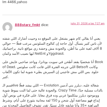
Im 4466,yahoo
julio 31, 2026 a las 7:27 am
888starz_fmkt
dice:
يعني أنا بقالي كام شهر بشتغل على الموقع ده وحبيت أشارك اللي شفته
لأن ناس كتير بتسأل. أول حاجة إن كتالوج السلوتس مرعب فعلًا — حوالي
8 آلاف لعبة على ما أظن، والجودة مش وحشة زي مواقع تانية. براجماتيك
ليها نصيب الأسد وكمان NetEnt وYggdrasil.
أنا شخصيًا بقعد أطحن في سويت بونانزا، وواحد صاحبي عايش على Book
of Dead. اللي جربته الفترة اللي فاتت كانت سلوتس Betsoft وكانت
حلوة. بس اللي مش عاجبني إن السيرش بطيء شوية لما تكون الألعاب
كتير.
قسم الـlive اللي بيشد فعلًا — Evolution شغالة عليه، ديلرز بني آدمين
والجودة عالية حتى لما النت بيبوظ شوية. Crazy Time بالذات مسلية جدًا،
ووموجود ديلرز بيتكلموا عربي وده فرق معايا. على فكرة في بونص أول
إيداع فهو مضاعفة أول شحن و 150 لفة مجانية بتتوزع على أيام، وشرط
المراهنة ×35 وأنا شايفه عادل نسبيًا. تقدر تشوف التفاصيل المحدثة من