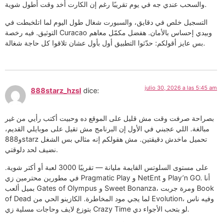
والسحب عندي جه في يوم تقريبًا رغم إن الكارت أخد وقت أطول شوية.
التسجيل خلص في دقايق، والسبورت شغال طول اليوم لما اتلخبطت في
التوثيق. فيه رخصة Curacao وبيدي إحساس بالأمان. هفضل مكمّل معاهم
بس عايز أقولكم: حدّثوا التطبيق أول بأول عشان تلاقوا كل حاجة شغالة.
julio 30, 2026 a las 5:45 am
888starz_hzsl
dice:
بصراحة صرفت وقت مش قليل على الموقع ده وحبيت أكتب رأيي من غير
مبالغة. اللي عجبني في الأول إن البرنامج مش تقيل على موبايلي القديم،
و888starz تحميل ماخدش دقيقتين. مش هقولكم إنه مثالي بس الشغل
نضيف لحد دلوقتي.
على مستوى السلوتس القايمة مليانة — تقريبًا 3000 لعبة أو أكتر شوية.
في مطورين محترمين زي Pragmatic Play و NetEnt و Play’n GO. أنا
بميل ألعب Gates of Olympus و Sweet Bonanza، ومرة جربت Book
of Dead لما يجي مود المخاطرة. الكازينو الحي من Evolution، وفيه ناس
بتوزع لايف وحاجات مسلية زي Crazy Time لو بتحب الأجواء دي.