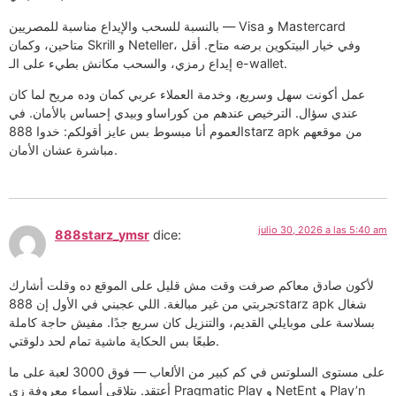
بالنسبة للسحب والإيداع مناسبة للمصريين — Visa و Mastercard
متاحين، وكمان Skrill و Neteller، وفي خيار البيتكوين برضه متاح. أقل
إيداع رمزي، والسحب مكانش بطيء على الـ e-wallet.
عمل أكونت سهل وسريع، وخدمة العملاء عربي كمان وده مريح لما كان
عندي سؤال. الترخيص عندهم من كوراساو وبيدي إحساس بالأمان. في
العموم أنا مبسوط بس عايز أقولكم: خدوا 888starz apk من موقعهم
مباشرة عشان الأمان.
julio 30, 2026 a las 5:40 am
888starz_ymsr
dice:
لأكون صادق معاكم صرفت وقت مش قليل على الموقع ده وقلت أشارك
تجربتي من غير مبالغة. اللي عجبني في الأول إن 888starz apk شغال
بسلاسة على موبايلي القديم، والتنزيل كان سريع جدًا. مفيش حاجة كاملة
طبعًا بس الحكاية ماشية تمام لحد دلوقتي.
على مستوى السلوتس في كم كبير من الألعاب — فوق 3000 لعبة على ما
أعتقد. بتلاقي أسماء معروفة زي Pragmatic Play و NetEnt و Play’n