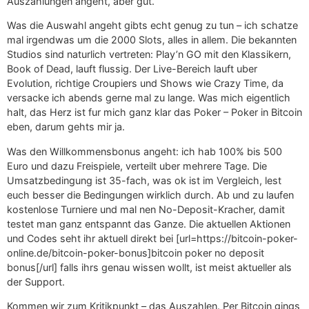
Auszahlungen angeht, aber gut.
Was die Auswahl angeht gibts echt genug zu tun – ich schatze
mal irgendwas um die 2000 Slots, alles in allem. Die bekannten
Studios sind naturlich vertreten: Play’n GO mit den Klassikern,
Book of Dead, lauft flussig. Der Live-Bereich lauft uber
Evolution, richtige Croupiers und Shows wie Crazy Time, da
versacke ich abends gerne mal zu lange. Was mich eigentlich
halt, das Herz ist fur mich ganz klar das Poker – Poker in Bitcoin
eben, darum gehts mir ja.
Was den Willkommensbonus angeht: ich hab 100% bis 500
Euro und dazu Freispiele, verteilt uber mehrere Tage. Die
Umsatzbedingung ist 35-fach, was ok ist im Vergleich, lest
euch besser die Bedingungen wirklich durch. Ab und zu laufen
kostenlose Turniere und mal nen No-Deposit-Kracher, damit
testet man ganz entspannt das Ganze. Die aktuellen Aktionen
und Codes seht ihr aktuell direkt bei [url=https://bitcoin-poker-
online.de/bitcoin-poker-bonus]bitcoin poker no deposit
bonus[/url] falls ihrs genau wissen wollt, ist meist aktueller als
der Support.
Kommen wir zum Kritikpunkt – das Auszahlen. Per Bitcoin gings