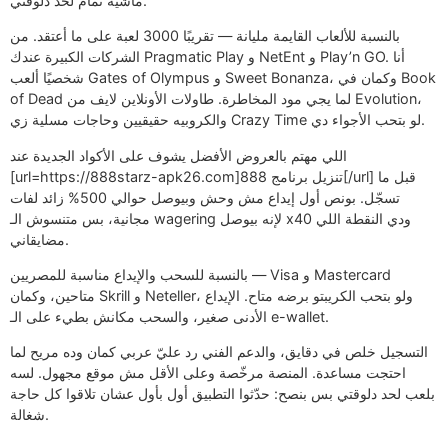
ماشية تمام لحد دلوقتي.
بالنسبة للألعاب القايمة مليانة — تقريبًا 3000 لعبة على ما أعتقد. من
الشركات الكبيرة عندك Pragmatic Play و NetEnt و Play’n GO. أنا
شخصيًا ألعب Gates of Olympus و Sweet Bonanza، وكمان في Book
of Dead لما يجي مود المخاطرة. طاولات الأونلاين لايف من Evolution،
والكروبيه حقيقيين وحاجات مسلية زي Crazy Time لو بتحب الأجواء دي.
اللي مهتم بالعروض الأفضل يشوف على الأكواد الجديدة عند
[url=https://888starz-apk26.com]تنزيل برنامج 888[/url] قبل ما
تسجّل. بونص أول إيداع مش وحش وبيوصل حوالي 500% زائد لفات
مجانية، بس متنسوش الـ wagering لإنه بيوصل x40 ودي النقطة اللي
مضايقاني.
بالنسبة للسحب والإيداع مناسبة للمصريين — Visa و Mastercard
متاحين، وكمان Skrill و Neteller، ولو بتحب الكريبتو برضه متاح. الإيداع
الأدنى صغير، والسحب مكانش بطيء على الـ e-wallet.
التسجيل خلص في دقايق، والدعم الفني رد عليّ عربي كمان وده مريح لما
احتجت مساعدة. المنصة مرخّصة وعلى الأقل مش موقع مجهول. لسه
بلعب لحد دلوقتي بس بنصح: حدّثوا التطبيق أول بأول عشان تلاقوا كل حاجة
شغالة.