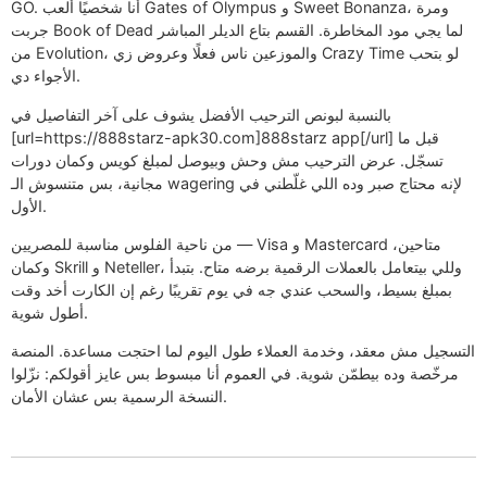
GO. أنا شخصيًا ألعب Gates of Olympus و Sweet Bonanza، ومرة
جربت Book of Dead لما يجي مود المخاطرة. القسم بتاع الديلر المباشر
من Evolution، والموزعين ناس فعلًا وعروض زي Crazy Time لو بتحب
الأجواء دي.
بالنسبة لبونص الترحيب الأفضل يشوف على آخر التفاصيل في
[url=https://888starz-apk30.com]888starz app[/url] قبل ما
تسجّل. عرض الترحيب مش وحش وبيوصل لمبلغ كويس وكمان دورات
مجانية، بس متنسوش الـ wagering لإنه محتاج صبر وده اللي غلّطني في
الأول.
من ناحية الفلوس مناسبة للمصريين — Visa و Mastercard متاحين،
وكمان Skrill و Neteller، وللي بيتعامل بالعملات الرقمية برضه متاح. بتبدأ
بمبلغ بسيط، والسحب عندي جه في يوم تقريبًا رغم إن الكارت أخد وقت
أطول شوية.
التسجيل مش معقد، وخدمة العملاء طول اليوم لما احتجت مساعدة. المنصة
مرخّصة وده بيطمّن شوية. في العموم أنا مبسوط بس عايز أقولكم: نزّلوا
النسخة الرسمية بس عشان الأمان.