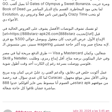
GO. أنا بميل ألعب Gates of Olympus و Sweet Bonanza، ومرة جربت
Book of Dead لما يجي مود المخاطرة. القسم بتاع الديلر المباشر من
Evolution، والموزعين ناس فعلًا وعروض زي Crazy Time لو بتحب
الأجواء دي.
لو نفسك تشوف البونصات الأفضل يشوف على العروض الحالية في
[url=https://888starz-apk26.com]888starz تحديث[/url] قبل
الإيداع الأول. عرض الترحيب كان معقول وبيوصل حوالي 500% مع فري
سبينز، بس متنسوش الـ wagering لإنه محتاج صبر وده أكتر حاجة عصبتني.
طرق الدفع مريحة لينا في مصر — Visa و Mastercard شغالين، وكمان
Skrill و Neteller، وفي خيار البيتكوين برضه متاح. أقل إيداع رمزي، وطلبت
فلوسي ووصلت بسرعة رغم إن الكارت أخد وقت أطول شوية.
عمل أكونت خلص في دقايق، والدعم الفني رد عليّ عربي كمان وده مريح
لما كان عندي سؤال. فيه رخصة Curacao وعلى الأقل مش موقع مجهول.
في العموم أنا مبسوط بس عايز أقولكم: خدوا 888starz apk من موقعهم
مباشرة عشان تلاقوا كل حاجة شغالة.
julio 30, 2026 a las 5:45 am