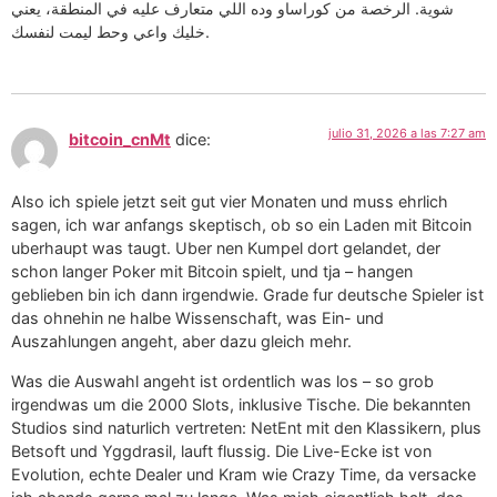
شوية. الرخصة من كوراساو وده اللي متعارف عليه في المنطقة، يعني
خليك واعي وحط ليمت لنفسك.
julio 31, 2026 a las 7:27 am
bitcoin_cnMt
dice:
Also ich spiele jetzt seit gut vier Monaten und muss ehrlich
sagen, ich war anfangs skeptisch, ob so ein Laden mit Bitcoin
uberhaupt was taugt. Uber nen Kumpel dort gelandet, der
schon langer Poker mit Bitcoin spielt, und tja – hangen
geblieben bin ich dann irgendwie. Grade fur deutsche Spieler ist
das ohnehin ne halbe Wissenschaft, was Ein- und
Auszahlungen angeht, aber dazu gleich mehr.
Was die Auswahl angeht ist ordentlich was los – so grob
irgendwas um die 2000 Slots, inklusive Tische. Die bekannten
Studios sind naturlich vertreten: NetEnt mit den Klassikern, plus
Betsoft und Yggdrasil, lauft flussig. Die Live-Ecke ist von
Evolution, echte Dealer und Kram wie Crazy Time, da versacke