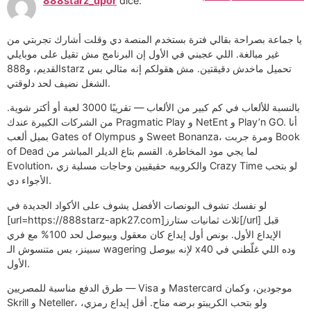
888starz_dpor
dice:
يا جماعة بصراحة بقالي فترة بستخدم المنصة دي وقلت أشارك تجربتي من
غير مبالغة. اللي عجبني في الأول إن البرنامج مش تقيل على موبايلي
القديم، و888starz تحميل ماخدش دقيقتين. مش هقولكم إنه مثالي بس
الشغل نضيف لحد دلوقتي.
بالنسبة للألعاب في كم كبير من الألعاب — تقريبًا 3000 لعبة أو أكتر شوية.
من الشركات الكبيرة عندك Pragmatic Play و NetEnt و Play’n GO. أنا
بميل ألعب Gates of Olympus و Sweet Bonanza، ومرة جربت Book
of Dead لما يجي مود المخاطرة. القسم بتاع الديلر المباشر من
Evolution، والكروبيه حقيقيين وحاجات مسلية زي Crazy Time لو بتحب
الأجواء دي.
لو نفسك تشوف البونصات الأفضل يشوف على الأكواد الجديدة في
[url=https://888starz-apk27.com]ثلاث ثمانيات ستارز[/url] قبل
الإيداع الأول. بونص أول إيداع كان معقول وبيوصل لحد 100% مع فري
سبينز، بس متنسوش الـ wagering لإنه بيوصل x40 وده اللي غلّطني في
الأول.
طرق الدفع مناسبة للمصريين — Visa و Mastercard موجودين، وكمان
Skrill و Neteller، ولو بتحب الكريبتو برضه متاح. أقل إيداع رمزي،