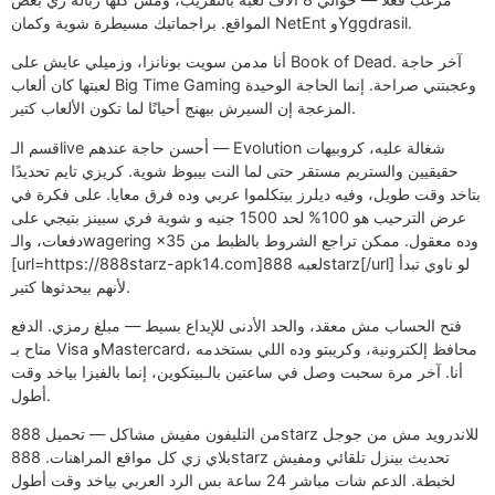
المواقع. براجماتيك مسيطرة شوية وكمان NetEnt وYggdrasil.
أنا مدمن سويت بونانزا، وزميلي عايش على Book of Dead. آخر حاجة
لعبتها كان ألعاب Big Time Gaming وعجبتني صراحة. إنما الحاجة الوحيدة
المزعجة إن السيرش بيهنج أحيانًا لما تكون الألعاب كتير.
قسم الـlive أحسن حاجة عندهم — Evolution شغالة عليه، كروبيهات
حقيقيين والستريم مستقر حتى لما النت بيبوظ شوية. كريزي تايم تحديدًا
بتاخد وقت طويل، وفيه ديلرز بيتكلموا عربي وده فرق معايا. على فكرة في
عرض الترحيب هو 100% لحد 1500 جنيه و شوية فري سبينز بتيجي على
دفعات، والـwagering ×35 وده معقول. ممكن تراجع الشروط بالظبط من
[url=https://888starz-apk14.com]لعبه 888starz[/url] لو ناوي تبدأ
لأنهم بيحدثوها كتير.
فتح الحساب مش معقد، والحد الأدنى للإيداع بسيط — مبلغ رمزي. الدفع
متاح بـ Visa وMastercard، محافظ إلكترونية، وكريبتو وده اللي بستخدمه
أنا. آخر مرة سحبت وصل في ساعتين بالـبيتكوين، إنما بالفيزا بياخد وقت
أطول.
من التليفون مفيش مشاكل — تحميل 888starz للاندرويد مش من جوجل
بلاي زي كل مواقع المراهنات. 888starz تحديث بينزل تلقائي ومفيش
لخبطة. الدعم شات مباشر 24 ساعة بس الرد العربي بياخد وقت أطول