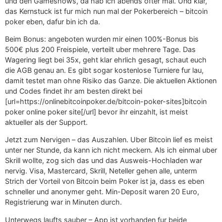
und den Gameshows, da hab ich abends ofter mal. Und klar,
das Kernstuck ist fur mich nun mal der Pokerbereich – bitcoin
poker eben, dafur bin ich da.
Beim Bonus: angeboten wurden mir einen 100%-Bonus bis
500€ plus 200 Freispiele, verteilt uber mehrere Tage. Das
Wagering liegt bei 35x, geht klar ehrlich gesagt, schaut euch
die AGB genau an. Es gibt sogar kostenlose Turniere fur lau,
damit testet man ohne Risiko das Ganze. Die aktuellen Aktionen
und Codes findet ihr am besten direkt bei
[url=https://onlinebitcoinpoker.de/bitcoin-poker-sites]bitcoin
poker online poker site[/url] bevor ihr einzahlt, ist meist
aktueller als der Support.
Jetzt zum Nervigen – das Auszahlen. Uber Bitcoin lief es meist
unter ner Stunde, da kann ich nicht meckern. Als ich einmal uber
Skrill wollte, zog sich das und das Ausweis-Hochladen war
nervig. Visa, Mastercard, Skrill, Neteller gehen alle, unterm
Strich der Vorteil von Bitcoin beim Poker ist ja, dass es eben
schneller und anonymer geht. Min-Deposit waren 20 Euro,
Registrierung war in Minuten durch.
Unterwegs laufts sauber – App ist vorhanden fur beide