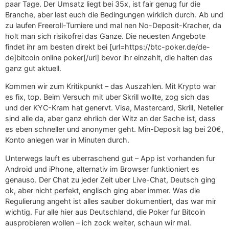
paar Tage. Der Umsatz liegt bei 35x, ist fair genug fur die
Branche, aber lest euch die Bedingungen wirklich durch. Ab und
zu laufen Freeroll-Turniere und mal nen No-Deposit-Kracher, da
holt man sich risikofrei das Ganze. Die neuesten Angebote
findet ihr am besten direkt bei [url=https://btc-poker.de/de-
de]bitcoin online poker[/url] bevor ihr einzahlt, die halten das
ganz gut aktuell.
Kommen wir zum Kritikpunkt – das Auszahlen. Mit Krypto war
es fix, top. Beim Versuch mit uber Skrill wollte, zog sich das
und der KYC-Kram hat genervt. Visa, Mastercard, Skrill, Neteller
sind alle da, aber ganz ehrlich der Witz an der Sache ist, dass
es eben schneller und anonymer geht. Min-Deposit lag bei 20€,
Konto anlegen war in Minuten durch.
Unterwegs lauft es uberraschend gut – App ist vorhanden fur
Android und iPhone, alternativ im Browser funktioniert es
genauso. Der Chat zu jeder Zeit uber Live-Chat, Deutsch ging
ok, aber nicht perfekt, englisch ging aber immer. Was die
Regulierung angeht ist alles sauber dokumentiert, das war mir
wichtig. Fur alle hier aus Deutschland, die Poker fur Bitcoin
ausprobieren wollen – ich zock weiter, schaun wir mal.