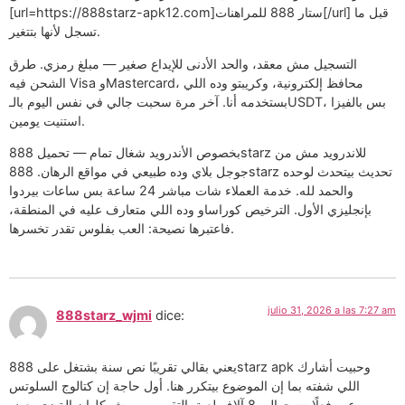
[url=https://888starz-apk12.com]ستار 888 للمراهنات[/url] قبل ما
تسجل لأنها بتتغير.
التسجيل مش معقد، والحد الأدنى للإيداع صغير — مبلغ رمزي. طرق
الشحن فيه Visa وMastercard، محافظ إلكترونية، وكريبتو وده اللي
بستخدمه أنا. آخر مرة سحبت جالي في نفس اليوم بالـUSDT، بس بالفيزا
استنيت يومين.
بخصوص الأندرويد شغال تمام — تحميل 888starz للاندرويد مش من
جوجل بلاي وده طبيعي في مواقع الرهان. 888starz تحديث بيتحدث لوحده
والحمد لله. خدمة العملاء شات مباشر 24 ساعة بس ساعات بيردوا
بإنجليزي الأول. الترخيص كوراساو وده اللي متعارف عليه في المنطقة،
فاعتبرها نصيحة: العب بفلوس تقدر تخسرها.
julio 31, 2026 a las 7:27 am
888starz_wjmi
dice:
يعني بقالي تقريبًا نص سنة بشتغل على 888starz apk وحبيت أشارك
اللي شفته بما إن الموضوع بيتكرر هنا. أول حاجة إن كتالوج السلوتس
مرعب فعلًا — حوالي 8 آلاف لعبة بالتقريب، ومش كلها زبالة زي بعض