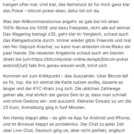
hangen ofter mal. Und klar, das Kernstuck ist fur mich ganz klar
das Poker – bitcoin poker eben, dafur bin ich da.
Was den Willkommensbonus angeht: es gab bei mir einen
100%-Bonus bis 500€ und dazu Freispiele, nicht alle auf einmal.
Das Wagering betragt x35, geht klar im Vergleich, schaut euch
das Kleingedruckte durch. Immer wieder gibts Freerolls und mal
nen No-Deposit-Kracher, so kann man antesten ohne Risiko ein
paar Hande. Die neuesten Angebote schaut euch am besten
direkt bei [url=https://bitcoinpoker-online.de/apk]bitcoin poker
android[/url] falls ihrs genau wissen wollt, lohnt sich.
Kommen wir zum Kritikpunkt – das Auszahlen. Uber Bitcoin lief
es fix, top. Als ich einmal die Karte nutzen wollte, dauerte es
langer und der KYC-Kram zog sich. Die ublichen Zahlwege
gehen alle, mal ehrlich der ganze Sinn ist ja, dass man schnell
und ohne Gedons ein- und auszahlt. Kleinster Einsatz so um die
20 Euro, Anmeldung ging in funf Minuten.
Am Handy klappt alles – es gibt ne App fur Android und iPhone,
und im Browser klappt es problemlos. Der Chat zu jeder Zeit
uber Live-Chat, Deutsch ging ok, aber nicht perfekt, englisch