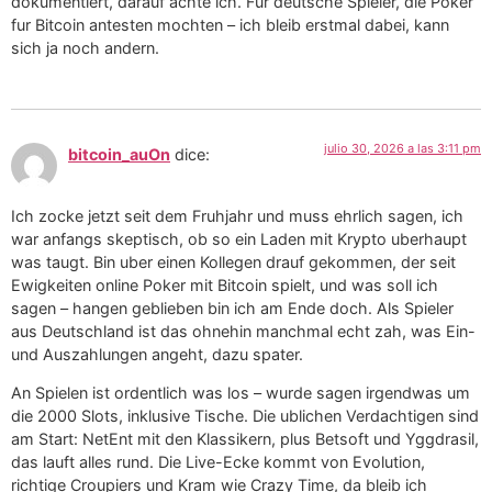
dokumentiert, darauf achte ich. Fur deutsche Spieler, die Poker
fur Bitcoin antesten mochten – ich bleib erstmal dabei, kann
sich ja noch andern.
julio 30, 2026 a las 3:11 pm
bitcoin_auOn
dice:
Ich zocke jetzt seit dem Fruhjahr und muss ehrlich sagen, ich
war anfangs skeptisch, ob so ein Laden mit Krypto uberhaupt
was taugt. Bin uber einen Kollegen drauf gekommen, der seit
Ewigkeiten online Poker mit Bitcoin spielt, und was soll ich
sagen – hangen geblieben bin ich am Ende doch. Als Spieler
aus Deutschland ist das ohnehin manchmal echt zah, was Ein-
und Auszahlungen angeht, dazu spater.
An Spielen ist ordentlich was los – wurde sagen irgendwas um
die 2000 Slots, inklusive Tische. Die ublichen Verdachtigen sind
am Start: NetEnt mit den Klassikern, plus Betsoft und Yggdrasil,
das lauft alles rund. Die Live-Ecke kommt von Evolution,
richtige Croupiers und Kram wie Crazy Time, da bleib ich