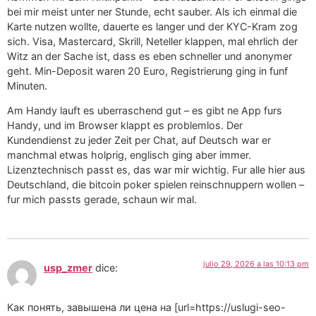
bei mir meist unter ner Stunde, echt sauber. Als ich einmal die
Karte nutzen wollte, dauerte es langer und der KYC-Kram zog
sich. Visa, Mastercard, Skrill, Neteller klappen, mal ehrlich der
Witz an der Sache ist, dass es eben schneller und anonymer
geht. Min-Deposit waren 20 Euro, Registrierung ging in funf
Minuten.
Am Handy lauft es uberraschend gut – es gibt ne App furs
Handy, und im Browser klappt es problemlos. Der
Kundendienst zu jeder Zeit per Chat, auf Deutsch war er
manchmal etwas holprig, englisch ging aber immer.
Lizenztechnisch passt es, das war mir wichtig. Fur alle hier aus
Deutschland, die bitcoin poker spielen reinschnuppern wollen –
fur mich passts gerade, schaun wir mal.
julio 29, 2026 a las 10:13 pm
usp_zmer
dice:
Как понять, завышена ли цена на [url=https://uslugi-seo-