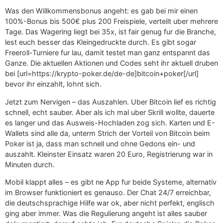
Was den Willkommensbonus angeht: es gab bei mir einen
100%-Bonus bis 500€ plus 200 Freispiele, verteilt uber mehrere
Tage. Das Wagering liegt bei 35x, ist fair genug fur die Branche,
lest euch besser das Kleingedruckte durch. Es gibt sogar
Freeroll-Turniere fur lau, damit testet man ganz entspannt das
Ganze. Die aktuellen Aktionen und Codes seht ihr aktuell druben
bei [url=https://krypto-poker.de/de-de]bitcoin+poker[/url]
bevor ihr einzahlt, lohnt sich.
Jetzt zum Nervigen – das Auszahlen. Uber Bitcoin lief es richtig
schnell, echt sauber. Aber als ich mal uber Skrill wollte, dauerte
es langer und das Ausweis-Hochladen zog sich. Karten und E-
Wallets sind alle da, unterm Strich der Vorteil von Bitcoin beim
Poker ist ja, dass man schnell und ohne Gedons ein- und
auszahlt. Kleinster Einsatz waren 20 Euro, Registrierung war in
Minuten durch.
Mobil klappt alles – es gibt ne App fur beide Systeme, alternativ
im Browser funktioniert es genauso. Der Chat 24/7 erreichbar,
die deutschsprachige Hilfe war ok, aber nicht perfekt, englisch
ging aber immer. Was die Regulierung angeht ist alles sauber