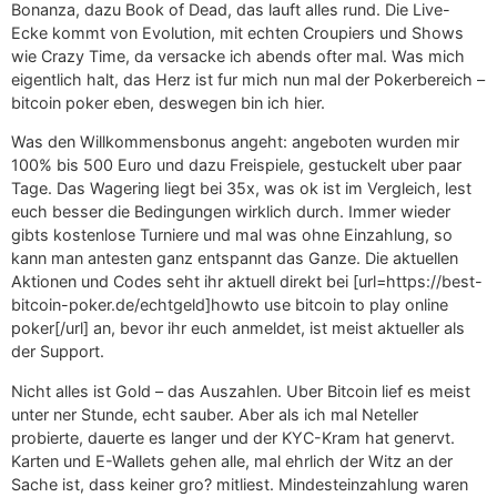
Bonanza, dazu Book of Dead, das lauft alles rund. Die Live-
Ecke kommt von Evolution, mit echten Croupiers und Shows
wie Crazy Time, da versacke ich abends ofter mal. Was mich
eigentlich halt, das Herz ist fur mich nun mal der Pokerbereich –
bitcoin poker eben, deswegen bin ich hier.
Was den Willkommensbonus angeht: angeboten wurden mir
100% bis 500 Euro und dazu Freispiele, gestuckelt uber paar
Tage. Das Wagering liegt bei 35x, was ok ist im Vergleich, lest
euch besser die Bedingungen wirklich durch. Immer wieder
gibts kostenlose Turniere und mal was ohne Einzahlung, so
kann man antesten ganz entspannt das Ganze. Die aktuellen
Aktionen und Codes seht ihr aktuell direkt bei [url=https://best-
bitcoin-poker.de/echtgeld]howto use bitcoin to play online
poker[/url] an, bevor ihr euch anmeldet, ist meist aktueller als
der Support.
Nicht alles ist Gold – das Auszahlen. Uber Bitcoin lief es meist
unter ner Stunde, echt sauber. Aber als ich mal Neteller
probierte, dauerte es langer und der KYC-Kram hat genervt.
Karten und E-Wallets gehen alle, mal ehrlich der Witz an der
Sache ist, dass keiner gro? mitliest. Mindesteinzahlung waren