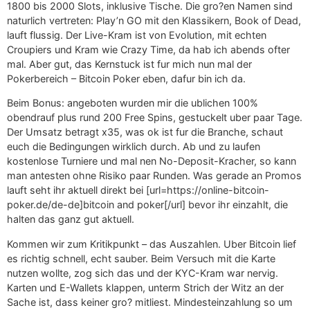
1800 bis 2000 Slots, inklusive Tische. Die gro?en Namen sind
naturlich vertreten: Play’n GO mit den Klassikern, Book of Dead,
lauft flussig. Der Live-Kram ist von Evolution, mit echten
Croupiers und Kram wie Crazy Time, da hab ich abends ofter
mal. Aber gut, das Kernstuck ist fur mich nun mal der
Pokerbereich – Bitcoin Poker eben, dafur bin ich da.
Beim Bonus: angeboten wurden mir die ublichen 100%
obendrauf plus rund 200 Free Spins, gestuckelt uber paar Tage.
Der Umsatz betragt x35, was ok ist fur die Branche, schaut
euch die Bedingungen wirklich durch. Ab und zu laufen
kostenlose Turniere und mal nen No-Deposit-Kracher, so kann
man antesten ohne Risiko paar Runden. Was gerade an Promos
lauft seht ihr aktuell direkt bei [url=https://online-bitcoin-
poker.de/de-de]bitcoin and poker[/url] bevor ihr einzahlt, die
halten das ganz gut aktuell.
Kommen wir zum Kritikpunkt – das Auszahlen. Uber Bitcoin lief
es richtig schnell, echt sauber. Beim Versuch mit die Karte
nutzen wollte, zog sich das und der KYC-Kram war nervig.
Karten und E-Wallets klappen, unterm Strich der Witz an der
Sache ist, dass keiner gro? mitliest. Mindesteinzahlung so um