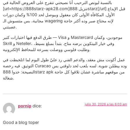
بالنسبة لبونص الترحيب أنا نصيحتي تتفرج على العروض الحالية في
[url=https://888starz-apk28.com]تنزيل 888starz[/url] قبل الإيداع
الأول. المكافأة الأولى كان معقول وبيوصل لحد 100% وكمان دورات
مجانية، بس متنسوش الـ wagering لإنه محتاج صبر وده أكتر حاجة
عصبتني.
طرق الدفع فيها اختيارات كتير — Visa و Mastercard موجودين، وكمان
Skrill و Neteller، وفي خيار البيتكوين برضه متاح. بتبدأ بمبلغ بسيط،
وطلبت فلوسي ووصلت بسرعة للمحافظ الإلكترونية.
عمل أكونت مش معقد، والدعم الفني رد عليّ طول اليوم لما اتلخبطت في
التوثيق. فيه رخصة Curacao وده بيطمّن شوية. لسه بلعب لحد دلوقتي بس
النصيحة: خدوا 888starz apk من موقعهم مباشرة عشان تلاقوا كل حاجة
شغالة.
julio 30, 2026 a las 6:03 am
pornip
dice:
Good a blog toper