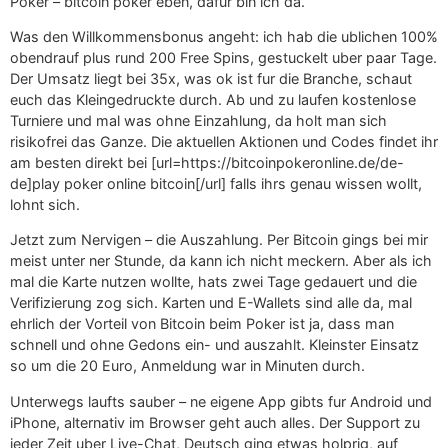
Poker – bitcoin poker eben, dafur bin ich da.
Was den Willkommensbonus angeht: ich hab die ublichen 100%
obendrauf plus rund 200 Free Spins, gestuckelt uber paar Tage.
Der Umsatz liegt bei 35x, was ok ist fur die Branche, schaut
euch das Kleingedruckte durch. Ab und zu laufen kostenlose
Turniere und mal was ohne Einzahlung, da holt man sich
risikofrei das Ganze. Die aktuellen Aktionen und Codes findet ihr
am besten direkt bei [url=https://bitcoinpokeronline.de/de-
de]play poker online bitcoin[/url] falls ihrs genau wissen wollt,
lohnt sich.
Jetzt zum Nervigen – die Auszahlung. Per Bitcoin gings bei mir
meist unter ner Stunde, da kann ich nicht meckern. Aber als ich
mal die Karte nutzen wollte, hats zwei Tage gedauert und die
Verifizierung zog sich. Karten und E-Wallets sind alle da, mal
ehrlich der Vorteil von Bitcoin beim Poker ist ja, dass man
schnell und ohne Gedons ein- und auszahlt. Kleinster Einsatz
so um die 20 Euro, Anmeldung war in Minuten durch.
Unterwegs laufts sauber – ne eigene App gibts fur Android und
iPhone, alternativ im Browser geht auch alles. Der Support zu
jeder Zeit uber Live-Chat, Deutsch ging etwas holprig, auf