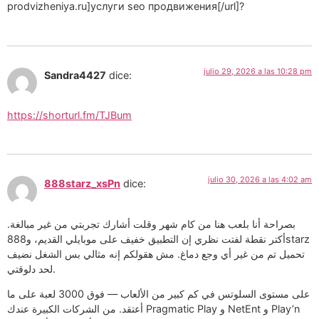
prodvizheniya.ru]услуги seo продвижения[/url]?
julio 29, 2026 a las 10:28 pm
Sandra4427
dice:
https://shorturl.fm/TJBum
julio 30, 2026 a las 4:02 am
888starz_xsPn
dice:
بصراحة أنا بلعب هنا من كام شهر وقلت أشارك تجربتي من غير مبالغة.
أكتر نقطة لفتت نظري إن التطبيق خفيف على موبايلي القديم، و888starz
تحميل تم من غير أي وجع دماغ. مش هقولكم إنه مثالي بس الشغل نضيف
لحد دلوقتي.
على مستوى السلوتس في كم كبير من الألعاب — فوق 3000 لعبة على ما
أعتقد. من الشركات الكبيرة عندك Pragmatic Play و NetEnt و Play’n